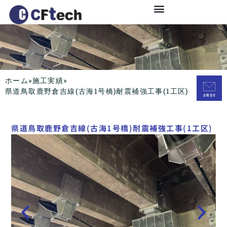
ホーム
»
施工実績
»
県道鳥取鹿野倉吉線(古海1号橋)耐震補強工事(1工区)
県道鳥取鹿野倉吉線(古海1号橋)耐震補強工事(1工区)