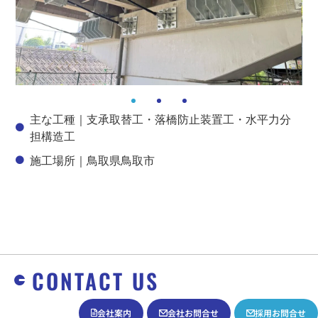
主な工種｜
支承取替工・落橋防止装置工・水平力分
担構造工
施工場所｜
鳥取県鳥取市
CONTACT US
会社案内
会社お問合せ
採用お問合せ